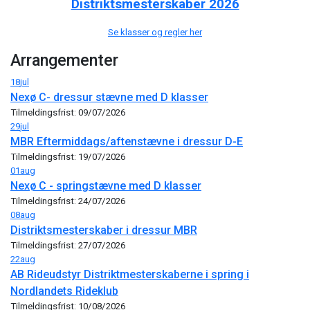
Distriktsmesterskaber 2026
Se klasser og regler her
Arrangementer
18
jul
Nexø C- dressur stævne med D klasser
Tilmeldingsfrist: 09/07/2026
29
jul
MBR Eftermiddags/aftenstævne i dressur D-E
Tilmeldingsfrist: 19/07/2026
01
aug
Nexø C - springstævne med D klasser
Tilmeldingsfrist: 24/07/2026
08
aug
Distriktsmesterskaber i dressur MBR
Tilmeldingsfrist: 27/07/2026
22
aug
AB Rideudstyr Distriktmesterskaberne i spring i
Nordlandets Rideklub
Tilmeldingsfrist: 10/08/2026