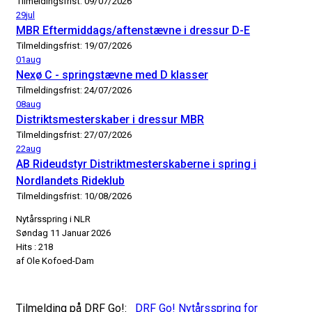
Tilmeldingsfrist: 09/07/2026
29
jul
MBR Eftermiddags/aftenstævne i dressur D-E
Tilmeldingsfrist: 19/07/2026
01
aug
Nexø C - springstævne med D klasser
Tilmeldingsfrist: 24/07/2026
08
aug
Distriktsmesterskaber i dressur MBR
Tilmeldingsfrist: 27/07/2026
22
aug
AB Rideudstyr Distriktmesterskaberne i spring i
Nordlandets Rideklub
Tilmeldingsfrist: 10/08/2026
Nytårsspring i NLR
Søndag 11 Januar 2026
Hits
: 218
af
Ole Kofoed-Dam
Tilmelding på DRF Go!:
DRF Go! Nytårsspring for