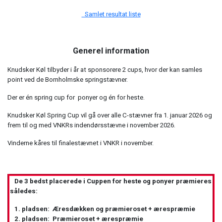
Samlet resultat liste
Generel information
Knudsker Køl tilbyder i år at sponsorere 2 cups, hvor der kan samles
point ved de Bornholmske springstævner.
Der er én spring cup for ponyer og én for heste.
Knudsker Køl Spring Cup vil gå over alle C-stævner fra 1. januar 2026 og
frem til og med VNKRs indendørsstævne i november 2026.
Vinderne kåres til finalestævnet i VNKR i november.
De 3 bedst placerede i Cuppen for heste og ponyer præmieres
således:
1. pladsen: Æresdækken og præmieroset + ærespræmie
2. pladsen: Præmieroset + ærespræmie