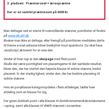
3. pladsen: Præmieroset + ærespræmie
Der er en samlet præmiesum på 6000 kr
Man deltager ved at starte til ovenstående stævner, pointlister vil findes
på
www.d6-drf.dk
Ønsker man ikke at deltage, eller fremgå på pointlisten meddeles dette
til
Denne e-mail adresse bliver beskyttet mod spambots. Du skal have
JavaScript aktiveret for at vise den.
Vinder af hver cup er den
ekvipage
med flest point.
Skulle der være pointlighed om placeringerne til det samlede resultat,
bliver den, der har startet den højeste klasse til sidste stævne, bedst
placeret. Er der stadig lighed, vinder den, der har bedste placering til
sidste stævne.
Hvis en ponyklasse kategoriopdeles i flere afdelinger, tæller hver
afdeling som en klasse for sig.
Der gives dobbelt point i alle klasser til distriktsmesterskabsstævnerne
i spring, samt alle klasser til VNKR-stævnet i november.