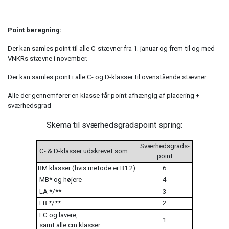
Point beregning:
Der kan samles point til alle C-stævner fra 1. januar og frem til og med
VNKRs stævne i november.
Der kan samles point i alle C- og D-klasser til ovenstående stævner.
Alle der gennemfører en klasse får point afhængig af placering +
sværhedsgrad
Skema til sværhedsgradspoint spring:
Sværhedsgrads-
C- & D-klasser udskrevet som
point
BM klasser (hvis metode er B1.2)
6
MB* og højere
4
LA */**
3
LB */**
2
LC og lavere,
1
samt alle cm klasser