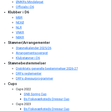
ØMKRs Mindelegat
Officials i D6
Klubber i D6
MBR
NEXØ
NLR
VNKR
NBKR
Stævner|Arrangementer
Stævnekalender 2025/26
Arrangementsoversigt
Klubstævner i D6
Stævnebestemmelser
Distriktets generelle bestemmelser 2026-27
DRFs reglementer
DRFs dressurprogrammer
Cups
Cups 2022
SNB Spring Cup
Bs Fiskeværksteds Dressur Cup
Cups 2023
Bs Fiskeværksteds Dressur Cup