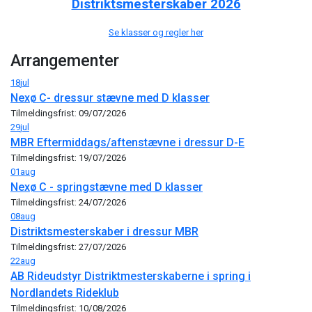
Distriktsmesterskaber 2026
Se klasser og regler her
Arrangementer
18
jul
Nexø C- dressur stævne med D klasser
Tilmeldingsfrist: 09/07/2026
29
jul
MBR Eftermiddags/aftenstævne i dressur D-E
Tilmeldingsfrist: 19/07/2026
01
aug
Nexø C - springstævne med D klasser
Tilmeldingsfrist: 24/07/2026
08
aug
Distriktsmesterskaber i dressur MBR
Tilmeldingsfrist: 27/07/2026
22
aug
AB Rideudstyr Distriktmesterskaberne i spring i
Nordlandets Rideklub
Tilmeldingsfrist: 10/08/2026