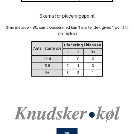
Skema for placeringspoint
(hvis metode = B0, samt klasser med kun 1 startende*, gives 1 point til
alle fejlfrie)
Placering i klassen
Antal
startende
1
2
3+
1*-4
1
0
0
5-8
2
1
0
9+
3
2
1